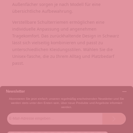
Außenfächer sorgen je nach Modell für eine
übersichtliche Aufbewahrung.
Verstellbare Schulterriemen ermöglichen eine
individuelle Anpassung und angenehmen
Tragekomfort. Das zurückhaltende Design in Schwarz
lässt sich vielseitig kombinieren und passt zu
unterschiedlichen Kleidungsstilen. Wählen Sie die
Unisex-Tasche, die zu Ihrem Alltag und Platzbedarf
passt.
Newsletter
Abonnieren Sie jetzt einfach unseren regelmäßig erscheinenden Newsletter und Sie
werden stets unter den Ersten sein, über neue Produkte und Angebote informiert
werden.
E-
Mail-
Adresse*