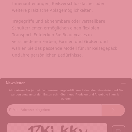
Innenaufteilungen, Reißverschlussfächer oder
weitere praktische Ablagemöglichkeiten.
Tragegriffe und abnehmbare oder verstellbare
Schulterriemen ermöglichen einen flexiblen
Transport. Entdecken Sie Beautycases in
verschiedenen Farben, Formen und Größen und
wählen Sie das passende Modell für Ihr Reisegepäck
und Ihre persönlichen Bedürfnisse.
Newsletter
Abonnieren Sie jetzt einfach unseren regelmäßig erscheinenden Newsletter und Sie
werden stets unter den Ersten sein, über neue Produkte und Angebote informiert
werden.
E-
Mail-
Adresse*