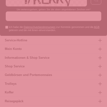
Um weiterzugehen, geben Sie die oben abgebildeten Zeichen ein*
Ich habe die
Datenschutzbestimmungen
zur Kenntnis genommen und die
AGB
gelesen und bin mit ihnen einverstanden.
Service-Hotline
Mein Konto
Informationen & Shop Service
Shop Service
Geldbörsen und Portemonnaies
Trolleys
Koffer
Reisegepäck